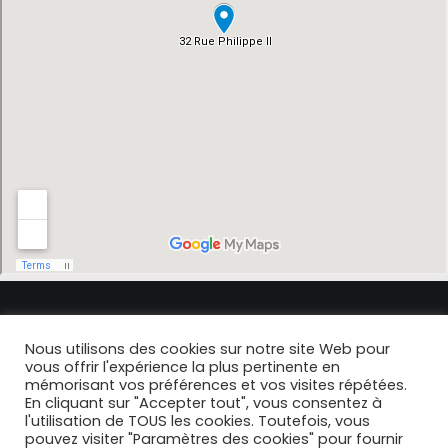
Nous utilisons des cookies sur notre site Web pour
© 2021- 2024 Dr Brun. |
Politique de confidentialité
|
Mentions Légales
|
vous offrir l'expérience la plus pertinente en
Design & Developpement
Studio Soixante
mémorisant vos préférences et vos visites répétées.
En cliquant sur "Accepter tout", vous consentez à
l'utilisation de TOUS les cookies. Toutefois, vous
pouvez visiter "Paramètres des cookies" pour fournir