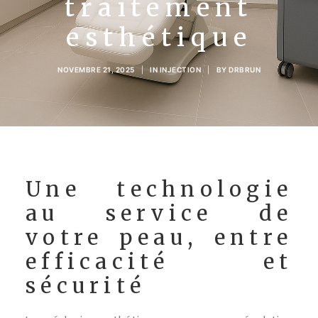
traitement
POLYNUCLEOTIDES CHEVEUX
esthétique
LIPOSUCCION
NOVEMBRE 21, 2025
|
IN
INJECTION
|
BY
DRBRUN
TRAITEMENT DES CERNES
MÉSOTHÉRAPIE
GREFFE DE BARBE
Une technologie
au service de
PÉNOPLASTIE MÉDICALE
votre peau, entre
PEELINGS
efficacité et
sécurité
TARIFS