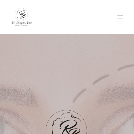
DOCTEUR RODOLPHE BRUN
INJECTIONS
LASER EPILATOIRE
LASER CO2 ULTRAPULSÉ
FILS TENSEURS
GREFFE DE CHEVEUX