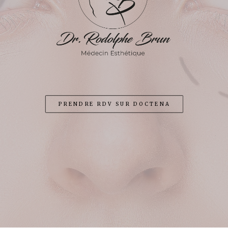
POLYNUCLEOTIDES CHEVEUX
LIPOSUCCION
TRAITEMENT DES CERNES
MÉSOTHÉRAPIE
PRENDRE RDV SUR DOCTENA
GREFFE DE BARBE
PÉNOPLASTIE MÉDICALE
PEELINGS
TARIFS