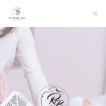
DOCTEUR RODOLPHE BRUN
INJECTIONS
LASER EPILATOIRE
LASER CO2 ULTRAPULSÉ
FILS TENSEURS
GREFFE DE CHEVEUX