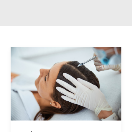
POLYNUCLEOTIDES CHEVEUX
LIPOSUCCION
TRAITEMENT DES CERNES
MÉSOTHÉRAPIE
GREFFE DE BARBE
PÉNOPLASTIE MÉDICALE
PEELINGS
TARIFS