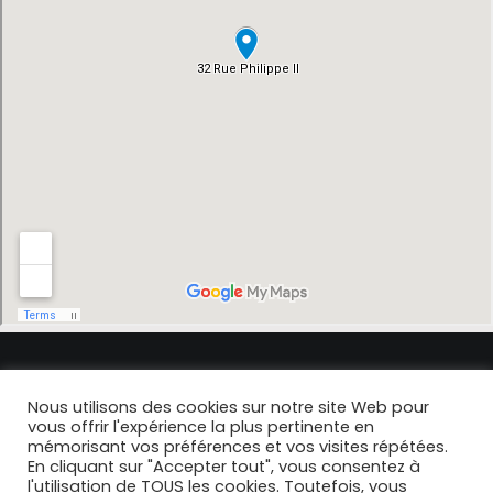
Nous utilisons des cookies sur notre site Web pour
© 2021- 2024 Dr Brun. |
Politique de confidentialité
|
Mentions Légales
|
vous offrir l'expérience la plus pertinente en
Design & Developpement
Studio Soixante
mémorisant vos préférences et vos visites répétées.
En cliquant sur "Accepter tout", vous consentez à
l'utilisation de TOUS les cookies. Toutefois, vous