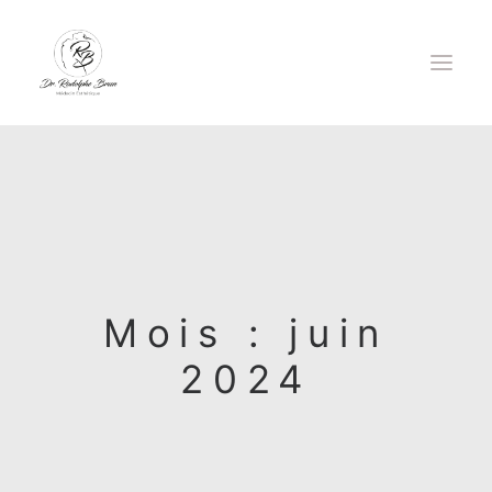
DOCTEUR RODOLPHE BRUN
INJECTIONS
LASER EPILATOIRE
Mois : juin
LASER CO2 ULTRAPULSÉ
2024
FILS TENSEURS
GREFFE DE CHEVEUX