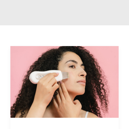
POLYNUCLEOTIDES CHEVEUX
LIPOSUCCION
TRAITEMENT DES CERNES
MÉSOTHÉRAPIE
GREFFE DE BARBE
PÉNOPLASTIE MÉDICALE
PEELINGS
TARIFS