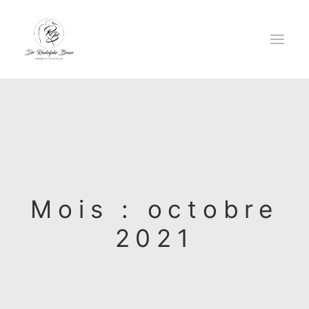
DOCTEUR RODOLPHE BRUN
INJECTIONS
LASER EPILATOIRE
Mois : octobre
LASER CO2 ULTRAPULSÉ
2021
FILS TENSEURS
GREFFE DE CHEVEUX