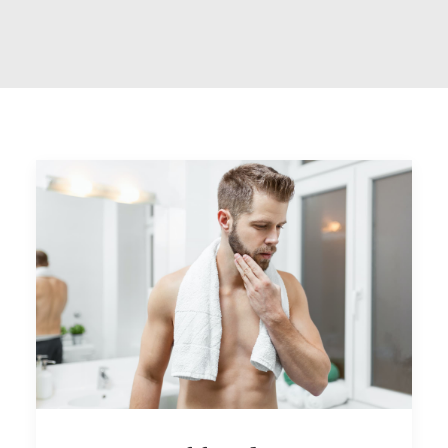
POLYNUCLEOTIDES CHEVEUX
LIPOSUCCION
TRAITEMENT DES CERNES
MÉSOTHÉRAPIE
GREFFE DE BARBE
PÉNOPLASTIE MÉDICALE
PEELINGS
TARIFS